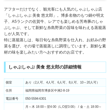
アフターだけでなく、観光客にも人気のしゃぶしゃぶ店
「しゃぶしゃぶ 美食 悠太郎」。博多名物のもつ鍋や明太
子、A5ランクの佐賀牛、レアでも楽しめる芳寿豚のしゃ
ぶしゃぶ、そして新鮮な糸島野菜の旨味を味わえる蒸籠蒸
しが人気です。
特に蒸籠蒸しは、毎日旬な糸島野菜を仕入れ、お好みの野
菜を選び、その場で蒸籠蒸しに調理しています。新鮮な素
材の味を楽しみたい方へおすすめのお店です。
しゃぶしゃぶ 美食 悠太郎の詳細情報
個室
あり（2人可、4人可、6人可、8人可、10～20人可）
住所
福岡県福岡市博多区中洲2-8-19
電話番号
050-5594-6301
月～木 18:00～翌4:00（L,O翌3:00） / 金・土 18:00～