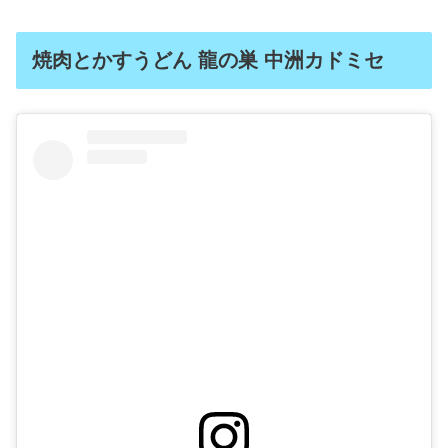
焼肉とかすうどん 龍の巣 中洲カドミセ