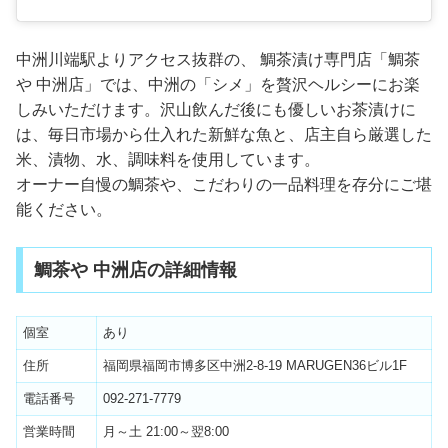
中洲川端駅よりアクセス抜群の、 鯛茶漬け専門店「鯛茶
や 中洲店」では、中洲の「シメ」を贅沢ヘルシーにお楽
しみいただけます。沢山飲んだ後にも優しいお茶漬けに
は、毎日市場から仕入れた新鮮な魚と、店主自ら厳選した
米、漬物、水、調味料を使用しています。
オーナー自慢の鯛茶や、こだわりの一品料理を存分にご堪
能ください。
鯛茶や 中洲店の詳細情報
個室
あり
住所
福岡県福岡市博多区中洲2-8-19 MARUGEN36ビル1F
電話番号
092-271-7779
営業時間
月～土 21:00～翌8:00