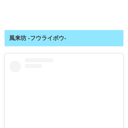
風来坊 -フウライボウ-