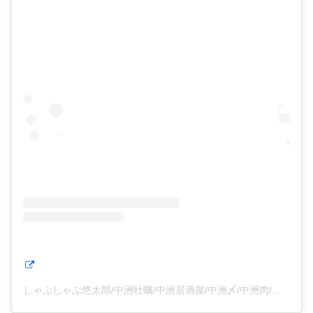
しゃぶしゃぶ悠太郎/中洲牡蠣/中洲居酒屋/中洲〆/中洲肉/中洲カツ丼/(@bisyokuyutarou)がシェアした投稿