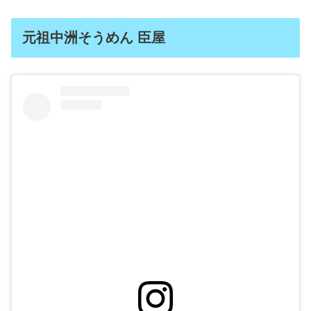
元祖中洲そうめん 臣屋