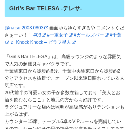
Girl’s Bar TELESA -テレサ-
@natsu.2003.0803
画面ゆらゆらすぎる💦 コメントくだ
さぁーい！！
#03
#一重女子
#ガールズバー
#千葉
♬ Knock Knock – ピラフ星人
「Girl’s Bar TELESA」は、高級ラウンジのような雰囲気
で人気の超優良キャバクラです。
千葉駅東口から徒歩約6分、千葉中央駅東口から徒歩約2
分とアクセスも抜群で、オープン以来連日賑わっている人
気店です。
20代前半の可愛い女の子が多数在籍しており「美人とお
酒を飲むならここ」と地元の方からも好評です。
ラグジュアリーな店内は照明が高級感がありテンションも
上がるはず。
カウンター15席、テーブル5卓＆VIPルームを完備してい
るので、シーンやその日の気分でお席をチョイスしてみて