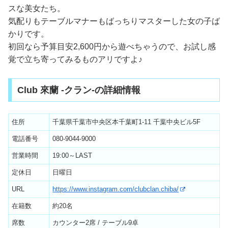
スな美女たち。
気配りもテーブルマナーもばっちりマスターした女の子ば
かりです。
初回なら予算目安2,600円から遊べちゃうので、お試し感
覚で立ち寄ってみるものアリですよ♪
Club 來蘭 -クラン-の詳細情報
住所
千葉県千葉市中央区本千葉町1-11 千葉中央ビル5F
電話番号
080-9044-9000
営業時間
19:00～LAST
定休日
日曜日
URL
https://www.instagram.com/clubclan.chiba/
在籍数
約20名
席数
カウンター2席 / テーブル9卓