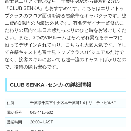
富士見エリアで遊ぶなら、千葉中央駅から徒歩約2分の
「CLUB SENKA」もおすすめです。こちらはエリアトッ
プクラスのフロア面積を誇る超豪華なキャバクラです。総
工費約1億円の内装は必見です。有名デザイナー監修のこ
だわりの店内で非日常感たっぷりのひと時をお過ごしくだ
さい。また、3つのVIPルームはそれぞれ異なるテーマに
沿ってデザインされており、こちらも大変人気です。そし
て在籍キャストも富士見トップクラス♪ビジュアルだけで
なく、接客スキルにおいても超一流のキャストばかりなの
で、接待の際も安心です。
CLUB SENKA -センカ-の詳細情報
住所
千葉県千葉市中央区本千葉町1-4トリニティビル6F
電話番号
043-4415-502
営業時間
20:00～LAST