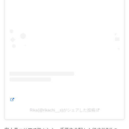
Rika(@rikachi__s)がシェアした投稿