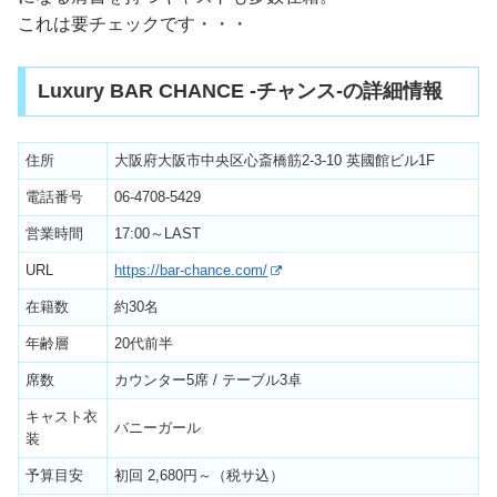
これは要チェックです・・・
Luxury BAR CHANCE -チャンス-の詳細情報
住所
大阪府大阪市中央区心斎橋筋2-3-10 英國館ビル1F
電話番号
06-4708-5429
営業時間
17:00～LAST
URL
https://bar-chance.com/
在籍数
約30名
年齢層
20代前半
席数
カウンター5席 / テーブル3卓
キャスト衣
バニーガール
装
予算目安
初回 2,680円～（税サ込）