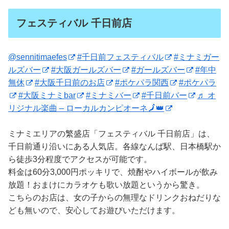
フェスティバル 千日前店
@sennitimaefes
#千日前フェスティバル
#ミナミガー
ルズバー
#大阪ガールズバー
#ガールズバー
#年中
無休
#大阪千日前のお店
#ポケパラ関西
#ポケパラ
#大阪ミナミbar
#ミナミバー
#千日前バー
♬ オ
リジナル楽曲 – ローカルカンピオーネ🗾👑
ミナミエリアの繁盛店「フェスティバル 千日前店」は、
千日前通り沿いにある人気店。各線なんば駅、日本橋駅か
ら徒歩3分程度でアクセスが可能です。
料金は60分3,000円ポッキリで、焼酎やハイボールが飲み
放題！おまけにカラオケも歌い放題というから驚き。
こちらのお店は、女の子からの無理なドリンクおねだりな
ども無いので、安心してお遊びいただけます。