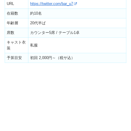
URL
https://twitter.com/bar_u7
在籍数
約10名
年齢層
20代半ば
席数
カウンター5席 / テーブル1卓
キャスト衣
私服
装
予算目安
初回 2,000円～（税サ込）