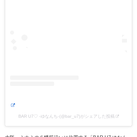
BAR U7♡ -ゆなんち-(@bar_u7)がシェアした投稿