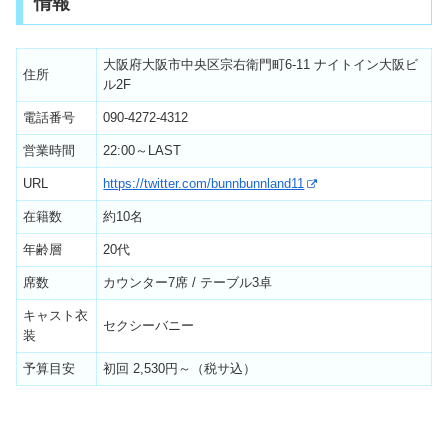
情報
大阪府大阪市中央区宗右衛門町6-11 ナイトイン大阪ビ
住所
ル2F
電話番号
090-4272-4312
営業時間
22:00～LAST
URL
https://twitter.com/bunnbunnland11
在籍数
約10名
年齢層
20代
席数
カウンター7席 / テーブル3卓
キャスト衣
セクシーバニー
装
予算目安
初回 2,530円～（税サ込）