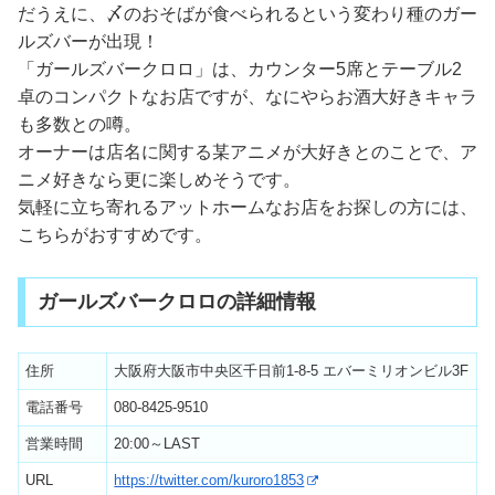
だうえに、〆のおそばが食べられるという変わり種のガー
ルズバーが出現！
「ガールズバークロロ」は、カウンター5席とテーブル2
卓のコンパクトなお店ですが、なにやらお酒大好きキャラ
も多数との噂。
オーナーは店名に関する某アニメが大好きとのことで、ア
ニメ好きなら更に楽しめそうです。
気軽に立ち寄れるアットホームなお店をお探しの方には、
こちらがおすすめです。
ガールズバークロロの詳細情報
住所
大阪府大阪市中央区千日前1‐8-5 エバーミリオンビル3F
電話番号
080-8425-9510
営業時間
20:00～LAST
URL
https://twitter.com/kuroro1853