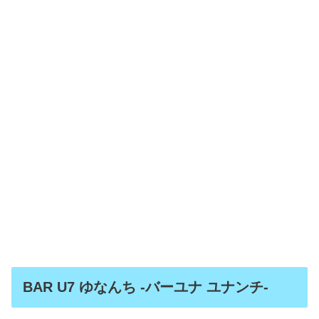
BAR U7 ゆなんち -バーユナ ユナンチ-