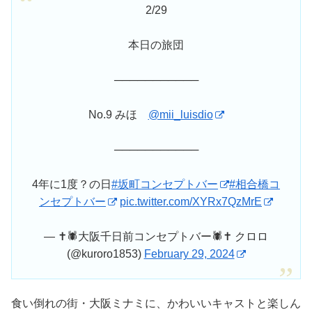
2/29
本日の旅団
───────────
No.9 みほ
@mii_luisdio
───────────
4年に1度？の日
#坂町コンセプトバー
#相合橋コ
ンセプトバー
pic.twitter.com/XYRx7QzMrE
— ✝️🕷️大阪千日前コンセプトバー🕷️✝️ クロロ
(@kuroro1853)
February 29, 2024
食い倒れの街・大阪ミナミに、かわいいキャストと楽しん