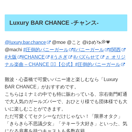
Luxury BAR CHANCE -チャンス-
@luxury.bar.chance
@moe @こと @ゆめ🦄💭💗
@machi
#圧倒的バニーガール
#バニーガール
#関西
#大阪
#CHANCE
#うさぎ
#バズらせて
♬ オリジ
ナル楽曲 – CHANCE 👯‍♀️【公式】#圧倒的バニーガール
難波・心斎橋で可愛いバニー達と楽しむなら「Luxury
BAR CHANCE」がおすすめです。
こちらはミナミの中でも特に賑わっている、宗右衛門町通
で大人気のガールズバーで、おひとり様でも団体様でも大
いに楽しむことができます。
ただ可愛くてセクシーなだけじゃない！「限界オタク」
「きらきら不思議少女」「テキーラ大好き」といった、気
になる肩書を持つキャストも多数在籍。