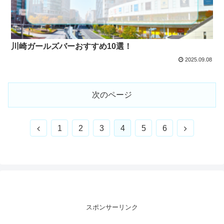
川崎ガールズバーおすすめ10選！
2025.09.08
次のページ
前
次
1
2
3
4
5
6
へ
へ
スポンサーリンク