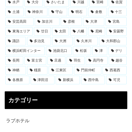
水戸
大分
さいたま
川越
宮崎
佐賀
土浦
神奈川
守山
明石
倉敷
十三
安芸高田
加古川
彦根
大津
宮島
東海エリア
廿日
太田
八幡
尼崎
安曇野
諏訪
多治見
大洲
久米川
大和郡山
横浜町田インター
池袋北口
松坂
津
デリ
長岡
富士宮
旦過
羽生
高円寺
越谷
神栖
橿原
江東区
門前仲町
西葛西
各務原
津田沼
新横浜
西中島
可児
カテゴリー
ラブホテル