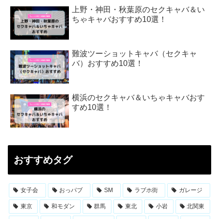
上野・神田・秋葉原のセクキャバ＆い
ちゃキャバおすすめ10選！
難波ツーショットキャバ（セクキャ
バ）おすすめ10選！
横浜のセクキャバ＆いちゃキャバおす
すめ10選！
おすすめタグ
女子会
おっパブ
SM
ラブホ街
ガレージ
東京
和モダン
群馬
東北
小岩
北関東