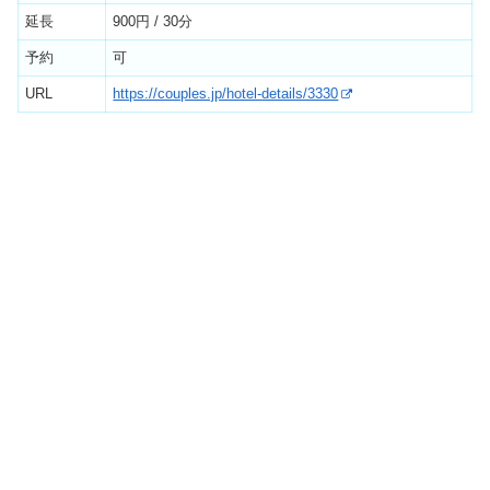
延長
900円 / 30分
予約
可
URL
https://couples.jp/hotel-details/3330