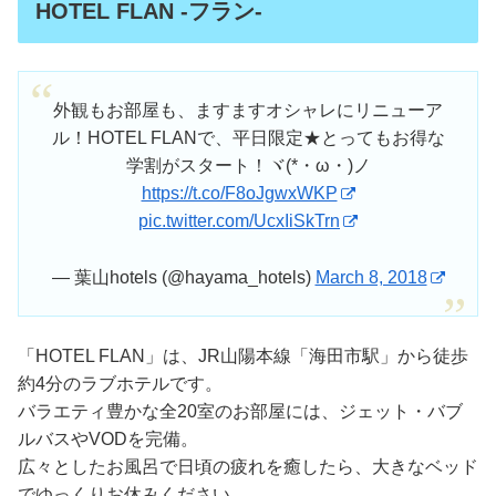
HOTEL FLAN -フラン-
外観もお部屋も、ますますオシャレにリニューア
ル！HOTEL FLANで、平日限定★とってもお得な
学割がスタート！ヾ(*・ω・)ノ
https://t.co/F8oJgwxWKP
pic.twitter.com/UcxIiSkTrn
— 葉山hotels (@hayama_hotels)
March 8, 2018
「HOTEL FLAN」は、JR山陽本線「海田市駅」から徒歩
約4分のラブホテルです。
バラエティ豊かな全20室のお部屋には、ジェット・バブ
ルバスやVODを完備。
広々としたお風呂で日頃の疲れを癒したら、大きなベッド
でゆっくりお休みください。