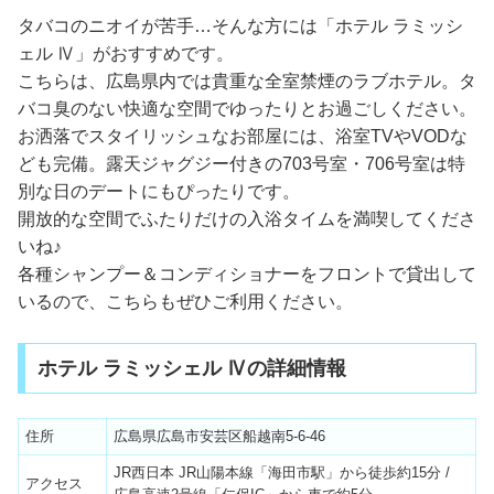
タバコのニオイが苦手…そんな方には「ホテル ラミッシ
ェル Ⅳ」がおすすめです。
こちらは、広島県内では貴重な全室禁煙のラブホテル。タ
バコ臭のない快適な空間でゆったりとお過ごしください。
お洒落でスタイリッシュなお部屋には、浴室TVやVODな
ども完備。露天ジャグジー付きの703号室・706号室は特
別な日のデートにもぴったりです。
開放的な空間でふたりだけの入浴タイムを満喫してくださ
いね♪
各種シャンプー＆コンディショナーをフロントで貸出して
いるので、こちらもぜひご利用ください。
ホテル ラミッシェル Ⅳの詳細情報
住所
広島県広島市安芸区船越南5-6-46
JR西日本 JR山陽本線「海田市駅」から徒歩約15分 /
アクセス