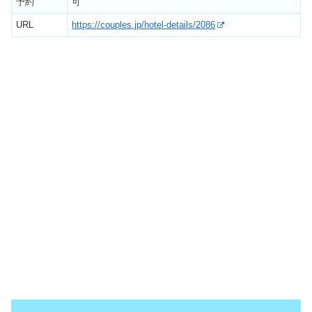
予約
可
URL
https://couples.jp/hotel-details/2086