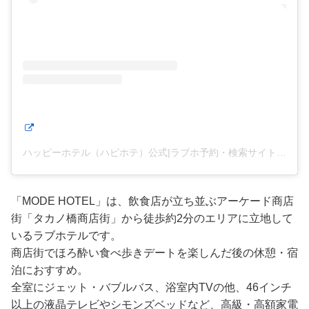
ハッピーホテル（ハピホテ）公式|ラブホ予約・検索サイト(@happyhotel_official)がシェアした投稿
「MODE HOTEL」は、飲食店が立ち並ぶアーケード商店
街「タカノ橋商店街」から徒歩約2分のエリアに立地して
いるラブホテルです。
商店街でほろ酔い食べ歩きデートを楽しんだ後の休憩・宿
泊におすすめ。
全室にジェット・バブルバス、浴室内TVの他、46インチ
以上の液晶テレビやシモンズベッドなど、高級・高額家電