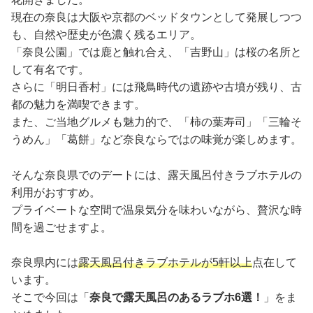
現在の奈良は大阪や京都のベッドタウンとして発展しつつ
も、自然や歴史が色濃く残るエリア。
「奈良公園」では鹿と触れ合え、「吉野山」は桜の名所と
して有名です。
さらに「明日香村」には飛鳥時代の遺跡や古墳が残り、古
都の魅力を満喫できます。
また、ご当地グルメも魅力的で、「柿の葉寿司」「三輪そ
うめん」「葛餅」など奈良ならではの味覚が楽しめます。
そんな奈良県でのデートには、露天風呂付きラブホテルの
利用がおすすめ。
プライベートな空間で温泉気分を味わいながら、贅沢な時
間を過ごせますよ。
奈良県内には
露天風呂付きラブホテルが5軒以上
点在して
います。
そこで今回は「
奈良で露天風呂のあるラブホ6選！
」をま