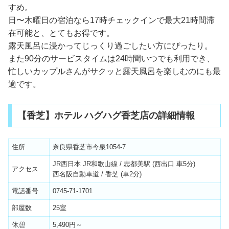
すめ。
日〜木曜日の宿泊なら17時チェックインで最大21時間滞
在可能と、とてもお得です。
露天風呂に浸かってじっくり過ごしたい方にぴったり。
また90分のサービスタイムは24時間いつでも利用でき、
忙しいカップルさんがサクッと露天風呂を楽しむのにも最
適です。
【香芝】ホテル ハグハグ香芝店の詳細情報
住所
奈良県香芝市今泉1054-7
JR西日本 JR和歌山線 / 志都美駅 (西出口 車5分)
アクセス
西名阪自動車道 / 香芝 (車2分)
電話番号
0745-71-1701
部屋数
25室
休憩
5,490円～