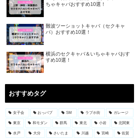
ちゃキャバおすすめ10選！
難波ツーショットキャバ（セクキャ
バ）おすすめ10選！
横浜のセクキャバ＆いちゃキャバおす
すめ10選！
おすすめタグ
女子会
おっパブ
SM
ラブホ街
ガレージ
東京
和モダン
群馬
東北
小岩
北関東
水戸
大分
さいたま
川越
宮崎
佐賀