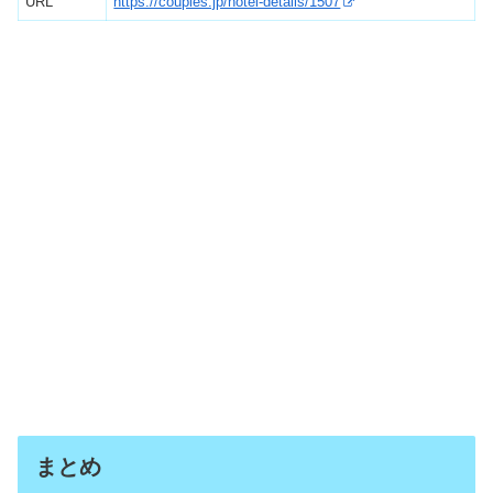
URL
https://couples.jp/hotel-details/1507
まとめ