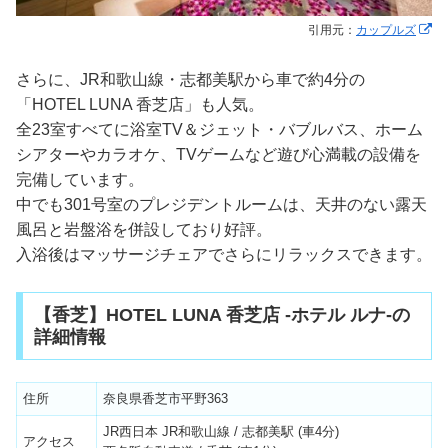
引用元：
カップルズ
さらに、JR和歌山線・志都美駅から車で約4分の
「HOTEL LUNA 香芝店」も人気。
全23室すべてに浴室TV＆ジェット・バブルバス、ホーム
シアターやカラオケ、TVゲームなど遊び心満載の設備を
完備しています。
中でも301号室のプレジデントルームは、天井のない露天
風呂と岩盤浴を併設しており好評。
入浴後はマッサージチェアでさらにリラックスできます。
【香芝】HOTEL LUNA 香芝店 -ホテル ルナ-の
詳細情報
住所
奈良県香芝市平野363
JR西日本 JR和歌山線 / 志都美駅 (車4分)
アクセス