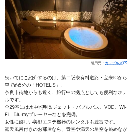
引用元：
カップルズ
続いてにご紹介するのは、第二阪奈有料道路・宝来ICから
車で約5分の「HOTEL S」。
奈良市街地からも近く、旅行中の拠点としても便利なホテ
ルです。
全29室には水中照明＆ジェット・バブルバス、VOD、Wi-
Fi、Blu-rayプレーヤーなどを完備。
女性に嬉しい美顔エステ機器のレンタルも豊富です。
露天風呂付きのお部屋なら、青空や満天の星空を眺めなが