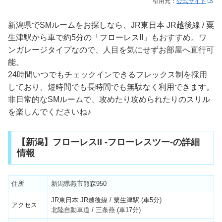
引用元：
公式サイト
新潟県でSMルームをお探しなら、JR東日本 JR越後線 / 粟
生津駅から車で約5分の「フローレスII」もおすすめ。ワ
ンガレージタイプなので、人目を気にせずお部屋へ直行可
能。
24時間いつでもチェックインできるフレックス制を採用
しており、短時間でも長時間でも無駄なく利用できます。
非日常的なSMルームで、攻めたり攻められたりのスリル
を楽しんでくださいね♪
【新潟】フローレスII -フローレスツー-の詳細
情報
住所
新潟県燕市熊森950
JR東日本 JR越後線 / 粟生津駅 (車5分)
アクセス
北陸自動車道 / 三条燕 (車17分)