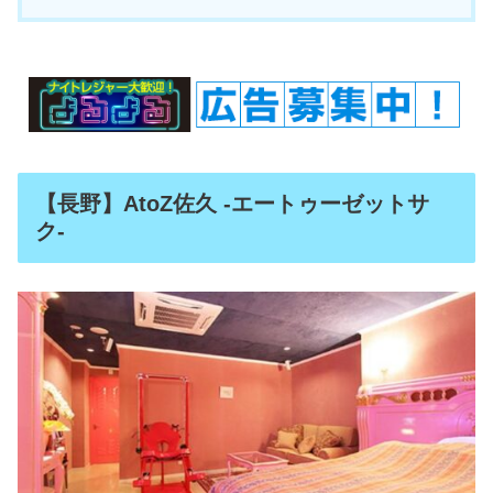
【長野】AtoZ佐久 -エートゥーゼットサ
ク-