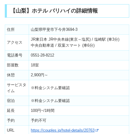
【山梨】ホテル バリハイの詳細情報
住所
山梨県甲斐市下今井3694-3
JR東日本 JR中央本線(東京～塩尻) / 塩崎駅 (車3分)
アクセス
中央自動車道 / 双葉スマート (車6分)
電話番号
0551-28-8212
部屋数
18室
休憩
2,900円～
サービスタ
※料金システム要確認
イム
宿泊
※料金システム要確認
延長
100円~/1時間
予約
予約不可
URL
https://couples.jp/hotel-details/20763