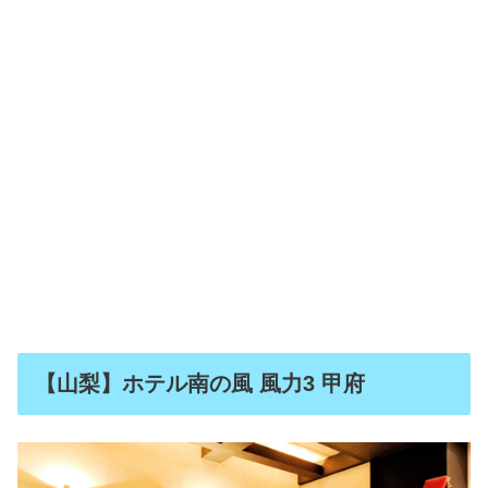
【山梨】ホテル南の風 風力3 甲府