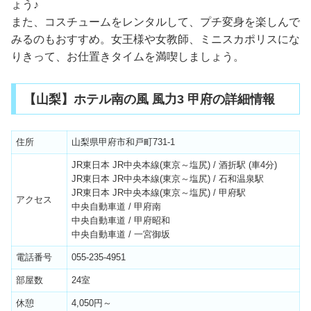
ょう♪
また、コスチュームをレンタルして、プチ変身を楽しんで
みるのもおすすめ。女王様や女教師、ミニスカポリスにな
りきって、お仕置きタイムを満喫しましょう。
【山梨】ホテル南の風 風力3 甲府の詳細情報
住所
山梨県甲府市和戸町731-1
JR東日本 JR中央本線(東京～塩尻) / 酒折駅 (車4分)
JR東日本 JR中央本線(東京～塩尻) / 石和温泉駅
JR東日本 JR中央本線(東京～塩尻) / 甲府駅
アクセス
中央自動車道 / 甲府南
中央自動車道 / 甲府昭和
中央自動車道 / 一宮御坂
電話番号
055-235-4951
部屋数
24室
休憩
4,050円～