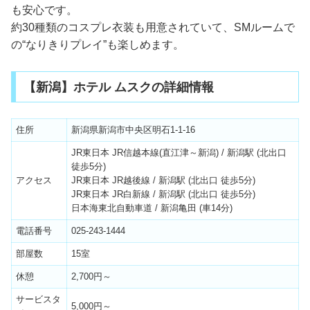
も安心です。
約30種類のコスプレ衣装も用意されていて、SMルームで
の“なりきりプレイ”も楽しめます。
【新潟】ホテル ムスクの詳細情報
住所
新潟県新潟市中央区明石1-1-16
JR東日本 JR信越本線(直江津～新潟) / 新潟駅 (北出口
徒歩5分)
アクセス
JR東日本 JR越後線 / 新潟駅 (北出口 徒歩5分)
JR東日本 JR白新線 / 新潟駅 (北出口 徒歩5分)
日本海東北自動車道 / 新潟亀田 (車14分)
電話番号
025-243-1444
部屋数
15室
休憩
2,700円～
サービスタ
5,000円～