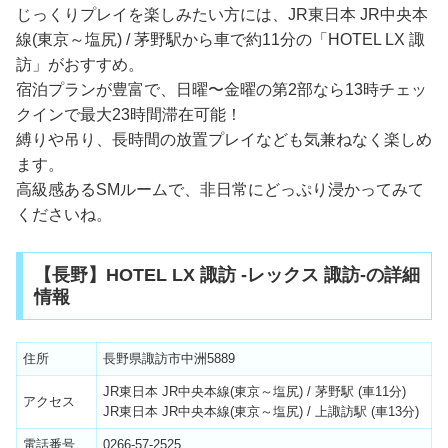
じっくりプレイを楽しみたい方には、JR東日本 JR中央本
線(東京～塩尻) / 茅野駅から車で約11分の「HOTEL LX 諏
訪」がおすすめ。
宿泊プランが豊富で、日曜〜金曜の第2部なら13時チェッ
クインで最大23時間滞在可能！
縛りや吊り、長時間の放置プレイなども気兼ねなく楽しめ
ます。
高級感あるSMルームで、非日常にどっぷり浸かってみて
くださいね。
【長野】HOTEL LX 諏訪 -レックス 諏訪-の詳細
情報
住所
長野県諏訪市中洲5889
JR東日本 JR中央本線(東京～塩尻) / 茅野駅 (車11分)
アクセス
JR東日本 JR中央本線(東京～塩尻) / 上諏訪駅 (車13分)
電話番号
0266-57-2525