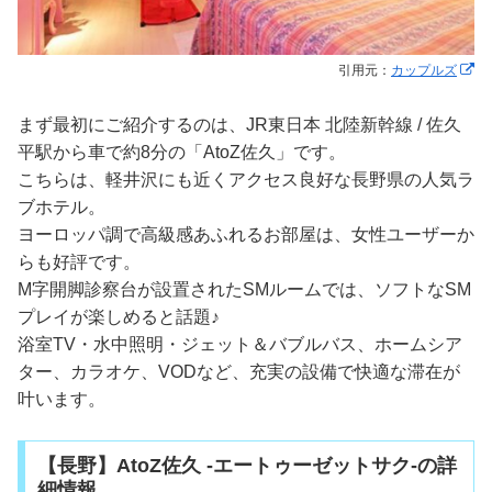
引用元：
カップルズ
まず最初にご紹介するのは、JR東日本 北陸新幹線 / 佐久
平駅から車で約8分の「AtoZ佐久」です。
こちらは、軽井沢にも近くアクセス良好な長野県の人気ラ
ブホテル。
ヨーロッパ調で高級感あふれるお部屋は、女性ユーザーか
らも好評です。
M字開脚診察台が設置されたSMルームでは、ソフトなSM
プレイが楽しめると話題♪
浴室TV・水中照明・ジェット＆バブルバス、ホームシア
ター、カラオケ、VODなど、充実の設備で快適な滞在が
叶います。
【長野】AtoZ佐久 -エートゥーゼットサク-の詳
細情報