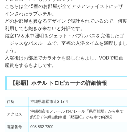
こちらは全45室のお部屋が全てアジアンテイストにデザ
インされたラブホテル。
どのお部屋も異なるデザインで設計されているので、何度
利用しても飽きが来ないと好評です。
浴室TV＆水中照明＆ジェット・バブルバスを完備したゴ
ージャスなバスルームで、至福の入浴タイムを満喫しまし
ょう。
入浴後はお部屋でカラオケを楽しむもよし、VODで映画
鑑賞をするもよしです。
【那覇】ホテル トロピカーナの詳細情報
住所
沖縄県那覇市辻2-17-4
沖縄都市モノレール ゆいレール「県庁前駅」から車で
アクセス
約5分 / 沖縄自動車道「那覇IC」から車で約20分
電話番号
098-862-7300