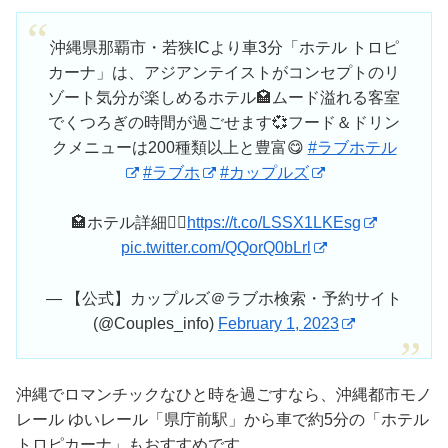
沖縄県那覇市・若狭ICより車3分「ホテル トロピ
カーナ」は、アジアンテイストがコンセプトのリ
ゾート気分が楽しめるホテル🏩ムード溢れる客室
でくつろぎの時間が過ごせます💞フード＆ドリン
クメニューは200種類以上と豊富😋
#ラブホテル
#ラブホ
#カップルズ
🏩ホテル詳細👇🏻
https://t.co/LSSX1LKEsg
pic.twitter.com/QQorQ0bLrl
— 【公式】カップルズ＠ラブホ検索・予約サイト
(@Couples_info)
February 1, 2023
沖縄でロマンチックなひと時を過ごすなら、沖縄都市モノ
レール ゆいレール「県庁前駅」から車で約5分の「ホテル
トロピカーナ」もおすすめです。