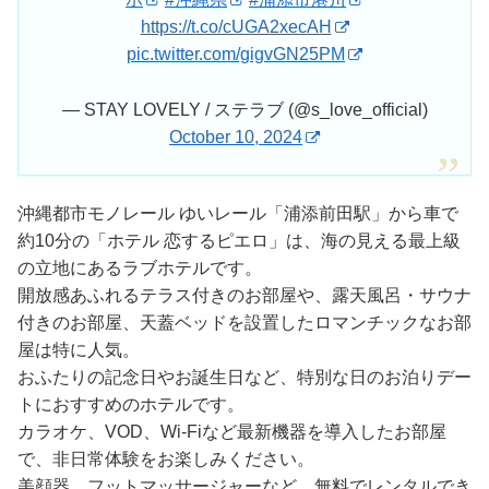
https://t.co/cUGA2xecAH
pic.twitter.com/gigvGN25PM
— STAY LOVELY / ステラブ (@s_love_official)
October 10, 2024
沖縄都市モノレール ゆいレール「浦添前田駅」から車で
約10分の「ホテル 恋するピエロ」は、海の見える最上級
の立地にあるラブホテルです。
開放感あふれるテラス付きのお部屋や、露天風呂・サウナ
付きのお部屋、天蓋ベッドを設置したロマンチックなお部
屋は特に人気。
おふたりの記念日やお誕生日など、特別な日のお泊りデー
トにおすすめのホテルです。
カラオケ、VOD、Wi-Fiなど最新機器を導入したお部屋
で、非日常体験をお楽しみください。
美顔器、フットマッサージャーなど、無料でレンタルでき