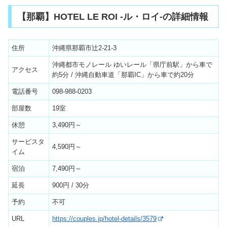
【那覇】HOTEL LE ROI -ル・ロイ-の詳細情報
住所
沖縄県那覇市辻2-21-3
沖縄都市モノレール ゆいレール「県庁前駅」から車で
アクセス
約5分 / 沖縄自動車道「那覇IC」から車で約20分
電話番号
098-988-0203
部屋数
19室
休憩
3,490円～
サービスタ
4,590円～
イム
宿泊
7,490円～
延長
900円 / 30分
予約
不可
URL
https://couples.jp/hotel-details/3579