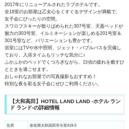
2017年にリニューアルされたラブホテルです。
全18室のお部屋は乙女心をくすぐるデザインが満載で、
女子会にぴったりの空間。
スワロフスキーが散りばめられた307号室、天蓋ベッドが
魅力の303号室、イルミネーションが楽しめる201号室＆
301号室など、バリエーションも豊かです。
浴室にはTVや水中照明、ジェット・バブルバスを完備し
ており、入浴タイムもリッチな気分に♪
ふかふかのベッドでくつろぎながら、日頃の疲れを癒すひ
とときを過ごせます。
おしゃれなお部屋での写真撮影もおすすめ！
特別な夜を彩る女子会にぜひご利用ください。
【大和高田】HOTEL LAND LAND -ホテル ラン
ド ランド-の詳細情報
住所
奈良県大和高田市今里419-3