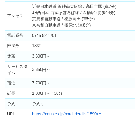
近畿日本鉄道 近鉄南大阪線 / 高田市駅 (車7分)
JR西日本 万葉まほろば線 / 金橋駅 (徒歩14分)
アクセス
京奈和自動車道 / 橿原高田 (車5分)
京奈和自動車道 / 橿原北 (車8分)
電話番号
0745-52-1701
部屋数
18室
休憩
3,300円～
サービスタ
3,850円～
イム
宿泊
7,700円～
延長
1,000円～ / 30分
予約
予約可
URL
https://couples.jp/hotel-details/1590