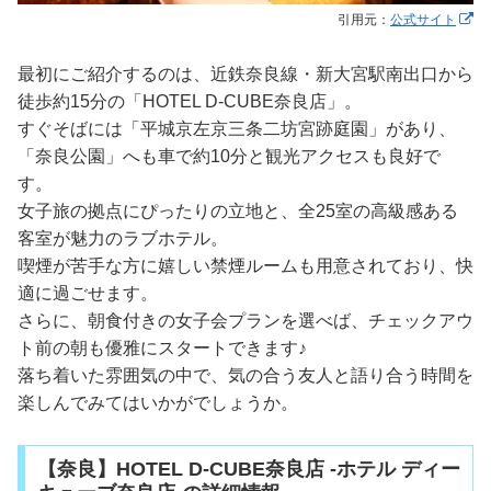
引用元：
公式サイト
最初にご紹介するのは、近鉄奈良線・新大宮駅南出口から
徒歩約15分の「HOTEL D-CUBE奈良店」。
すぐそばには「平城京左京三条二坊宮跡庭園」があり、
「奈良公園」へも車で約10分と観光アクセスも良好で
す。
女子旅の拠点にぴったりの立地と、全25室の高級感ある
客室が魅力のラブホテル。
喫煙が苦手な方に嬉しい禁煙ルームも用意されており、快
適に過ごせます。
さらに、朝食付きの女子会プランを選べば、チェックアウ
ト前の朝も優雅にスタートできます♪
落ち着いた雰囲気の中で、気の合う友人と語り合う時間を
楽しんでみてはいかがでしょうか。
【奈良】HOTEL D-CUBE奈良店 -ホテル ディー