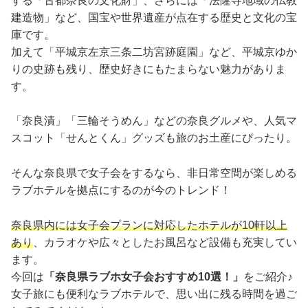
する「古都奈良の文化財」、さらには「法隆寺地域の仏教
建造物」など、国宝や世界遺産が点在する歴史と文化の宝
庫です。
加えて「平城京左京三条二坊宮跡庭園」など、平城京ゆか
りの史跡も残り、歴史好きにもたまらない魅力がありま
す。
「奈良漬」「三輪そうめん」などの奈良グルメや、人気マ
スコット「せんとくん」グッズも旅のお土産にぴったり。
そんな奈良県で女子会をするなら、非日常空間が楽しめる
ラブホテルを拠点にするのが今のトレンド！
奈良県内には女子会プランに対応したホテルが10軒以上
あり
、カラオケや広々としたお風呂など設備も充実してい
ます。
今回は
「奈良県ラブホ女子会おすすめ10選！」
をご紹介♪
女子旅にも便利なラブホテルで、思い出に残る時間を過ご