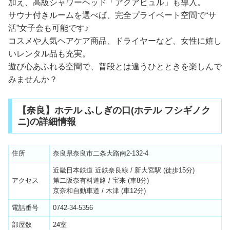
加え、高級シャワーヘッド「アクアビュル」も導入。
サウナ付きルームを選べば、完全プライベート空間で“サ
活”女子会も可能です♪
コスメや人気ヘアケア商品、ドライヤーなど、女性に嬉し
いレンタル品も充実。
遊び心あふれる空間で、普段とは違うひとときを楽しんで
みませんか？
【奈良】ホテル ふしぎの口(ホテル フシギノク
ニ)の詳細情報
住所
奈良県奈良市二条大路南2-132-4
近畿日本鉄道 近鉄奈良線 / 新大宮駅 (徒歩15分)
アクセス
第二阪奈有料道路 / 宝来 (車8分)
京奈和自動車道 / 木津 (車12分)
電話番号
0742-34-5356
部屋数
24室