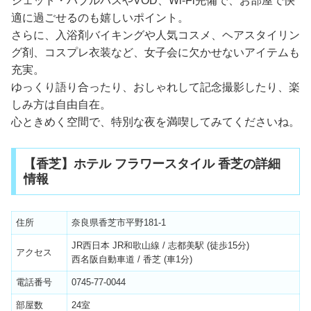
ジェット・バブルバスやVOD、Wi-Fi完備で、お部屋で快
適に過ごせるのも嬉しいポイント。
さらに、入浴剤バイキングや人気コスメ、ヘアスタイリン
グ剤、コスプレ衣装など、女子会に欠かせないアイテムも
充実。
ゆっくり語り合ったり、おしゃれして記念撮影したり、楽
しみ方は自由自在。
心ときめく空間で、特別な夜を満喫してみてくださいね。
【香芝】ホテル フラワースタイル 香芝の詳細
情報
住所
奈良県香芝市平野181-1
JR西日本 JR和歌山線 / 志都美駅 (徒歩15分)
アクセス
西名阪自動車道 / 香芝 (車1分)
電話番号
0745-77-0044
部屋数
24室