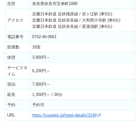
住所
奈良県奈良市宝来町1086
近畿日本鉄道 近鉄橿原線 / 尼ヶ辻駅 (車5分)
アクセス
近畿日本鉄道 近鉄奈良線 / 大和西大寺駅 (車6分)
近畿日本鉄道 近鉄奈良線 / 菖蒲池駅 (車6分)
電話番号
0742-46-0661
部屋数
18室
休憩
3,900円～
サービスタ
6,200円～
イム
宿泊
7,900円～
延長
1,300円～ / 30分
予約
予約可
URL
https://couples.jp/hotel-details/3149