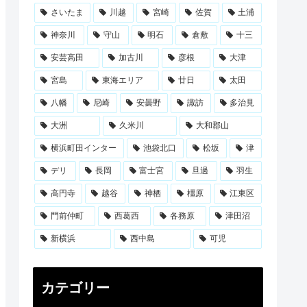
さいたま
川越
宮崎
佐賀
土浦
神奈川
守山
明石
倉敷
十三
安芸高田
加古川
彦根
大津
宮島
東海エリア
廿日
太田
八幡
尼崎
安曇野
諏訪
多治見
大洲
久米川
大和郡山
横浜町田インター
池袋北口
松坂
津
デリ
長岡
富士宮
旦過
羽生
高円寺
越谷
神栖
橿原
江東区
門前仲町
西葛西
各務原
津田沼
新横浜
西中島
可児
カテゴリー