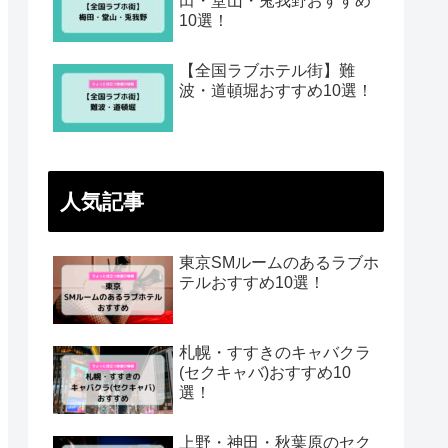
田・堂山・兎我野おすすめ
10選！
【全国ラブホテル街】難
波・道頓堀おすすめ10選！
人気記事
東京SMルームのあるラブホ
テルおすすめ10選！
札幌・すすきのキャバクラ
(セクキャバ)おすすめ10
選！
上野・神田・秋葉原のセク