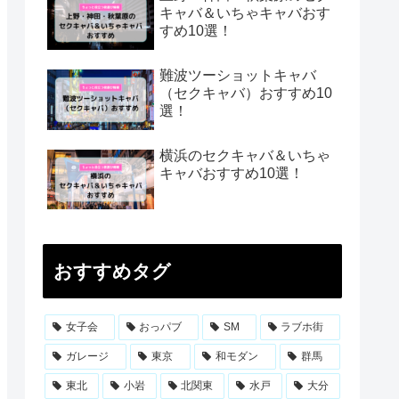
キャバ＆いちゃキャバおす
すめ10選！
難波ツーショットキャバ
（セクキャバ）おすすめ10
選！
横浜のセクキャバ＆いちゃ
キャバおすすめ10選！
おすすめタグ
女子会
おっパブ
SM
ラブホ街
ガレージ
東京
和モダン
群馬
東北
小岩
北関東
水戸
大分