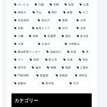
さいたま
川越
宮崎
佐賀
土浦
神奈川
守山
明石
倉敷
十三
安芸高田
加古川
彦根
大津
宮島
東海エリア
廿日
太田
八幡
尼崎
安曇野
諏訪
多治見
大洲
久米川
大和郡山
横浜町田インター
池袋北口
松坂
津
デリ
長岡
富士宮
旦過
羽生
高円寺
越谷
神栖
橿原
江東区
門前仲町
西葛西
各務原
津田沼
新横浜
西中島
可児
カテゴリー