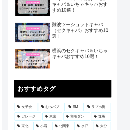
キャバ＆いちゃキャバおす
すめ10選！
難波ツーショットキャバ
（セクキャバ）おすすめ10
選！
横浜のセクキャバ＆いちゃ
キャバおすすめ10選！
おすすめタグ
女子会
おっパブ
SM
ラブホ街
ガレージ
東京
和モダン
群馬
東北
小岩
北関東
水戸
大分