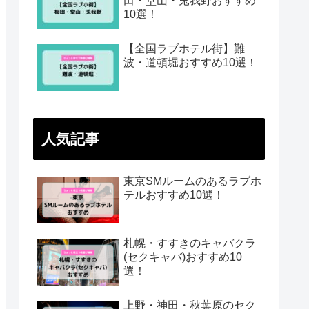
田・堂山・兎我野おすすめ
10選！
【全国ラブホテル街】難
波・道頓堀おすすめ10選！
人気記事
東京SMルームのあるラブホ
テルおすすめ10選！
札幌・すすきのキャバクラ
(セクキャバ)おすすめ10
選！
上野・神田・秋葉原のセク