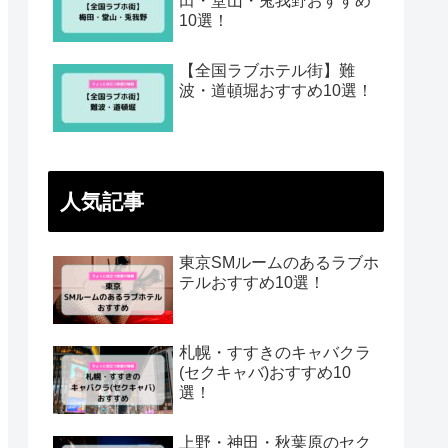
田・堂山・兎我野おすすめ
10選！
【全国ラブホテル街】難
波・道頓堀おすすめ10選！
人気記事
東京SMルームのあるラブホ
テルおすすめ10選！
札幌・すすきのキャバクラ
(セクキャバ)おすすめ10
選！
上野・神田・秋葉原のセク