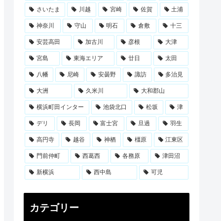
さいたま
川越
宮崎
佐賀
土浦
神奈川
守山
明石
倉敷
十三
安芸高田
加古川
彦根
大津
宮島
東海エリア
廿日
太田
八幡
尼崎
安曇野
諏訪
多治見
大洲
久米川
大和郡山
横浜町田インター
池袋北口
松坂
津
デリ
長岡
富士宮
旦過
羽生
高円寺
越谷
神栖
橿原
江東区
門前仲町
西葛西
各務原
津田沼
新横浜
西中島
可児
カテゴリー