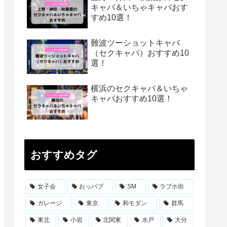
キャバ＆いちゃキャバおす
すめ10選！
難波ツーショットキャバ
（セクキャバ）おすすめ10
選！
横浜のセクキャバ＆いちゃ
キャバおすすめ10選！
おすすめタグ
女子会
おっパブ
SM
ラブホ街
ガレージ
東京
和モダン
群馬
東北
小岩
北関東
水戸
大分