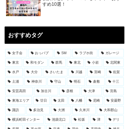
すめ10選！
おすすめタグ
女子会
おっパブ
SM
ラブホ街
ガレージ
東京
和モダン
群馬
東北
小岩
北関東
水戸
大分
さいたま
川越
宮崎
佐賀
土浦
神奈川
守山
明石
倉敷
十三
安芸高田
加古川
彦根
大津
宮島
東海エリア
廿日
太田
八幡
尼崎
安曇野
諏訪
多治見
大洲
久米川
大和郡山
横浜町田インター
池袋北口
松坂
津
デリ