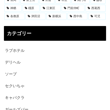
長岡
富士宮
旦過
羽生
高円寺
越谷
神栖
橿原
江東区
門前仲町
西葛西
各務原
津田沼
新横浜
西中島
可児
カテゴリー
ラブホテル
デリヘル
ソープ
セクいちゃ
キャバクラ
ガールズバー