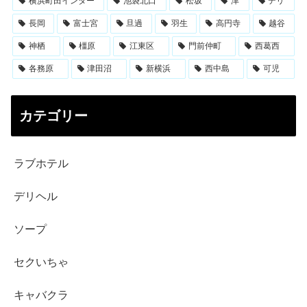
横浜町田インター
池袋北口
松坂
津
デリ
長岡
富士宮
旦過
羽生
高円寺
越谷
神栖
橿原
江東区
門前仲町
西葛西
各務原
津田沼
新横浜
西中島
可児
カテゴリー
ラブホテル
デリヘル
ソープ
セクいちゃ
キャバクラ