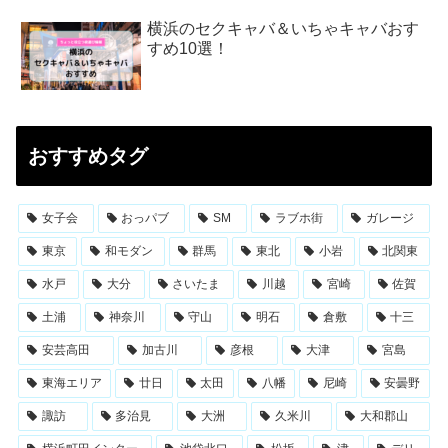
横浜のセクキャバ＆いちゃキャバおす
すめ10選！
おすすめタグ
女子会
おっパブ
SM
ラブホ街
ガレージ
東京
和モダン
群馬
東北
小岩
北関東
水戸
大分
さいたま
川越
宮崎
佐賀
土浦
神奈川
守山
明石
倉敷
十三
安芸高田
加古川
彦根
大津
宮島
東海エリア
廿日
太田
八幡
尼崎
安曇野
諏訪
多治見
大洲
久米川
大和郡山