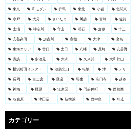
東京
和モダン
群馬
東北
小岩
北関東
水戸
大分
さいたま
川越
宮崎
佐賀
土浦
神奈川
守山
明石
倉敷
十三
安芸高田
加古川
彦根
大津
宮島
東海エリア
廿日
太田
八幡
尼崎
安曇野
諏訪
多治見
大洲
久米川
大和郡山
横浜町田インター
池袋北口
松坂
津
デリ
長岡
富士宮
旦過
羽生
高円寺
越谷
神栖
橿原
江東区
門前仲町
西葛西
各務原
津田沼
新横浜
西中島
可児
カテゴリー