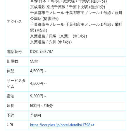
JR東日本 JR中央・総武線 / 千葉駅 (徒歩7分)
京成電鉄 京成千葉線 / 千葉中央駅 (徒歩1分)
千葉都市モノレール 千葉都市モノレール１号線 / 葭川
公園駅 (徒歩2分)
アクセス
千葉都市モノレール 千葉都市モノレール１号線 / 栄町
駅 (車5分)
京葉道路 / 貝塚（京葉） (車14分)
京葉道路 / 穴川 (車14分)
電話番号
0120-759-787
部屋数
55室
休憩
4,500円～
サービスタ
4,500円～
イム
宿泊
9,300円～
延長
500円～/15分
予約
予約可
URL
https://couples.jp/hotel-details/1798