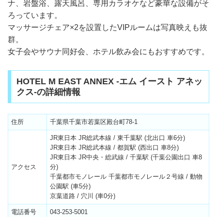
ナ、岩盤浴、露天風呂、専用カラオケなど豪華な設備がそ
ろっています。
マッサージチェア×2を設置したVIPルームは写真映えも抜
群。
女子会やサウナ同好会、ホテル飲み会にもおすすめです。
HOTEL M EAST ANNEX -エム イースト アネッ
クス-の詳細情報
住所
千葉県千葉市若葉区殿台町78-1
JR東日本 JR総武本線 / 東千葉駅 (北出口 車6分)
JR東日本 JR総武本線 / 都賀駅 (西出口 車8分)
JR東日本 JR中央・総武線 / 千葉駅 (千葉公園出口 車8
アクセス
分)
千葉都市モノレール 千葉都市モノレール２号線 / 動物
公園駅 (車5分)
京葉道路 / 穴川 (車0分)
電話番号
043-253-5001