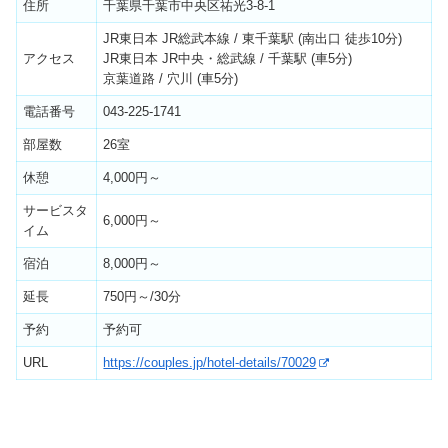
住所
千葉県千葉市中央区祐光3-8-1
JR東日本 JR総武本線 / 東千葉駅 (南出口 徒歩10分)
アクセス
JR東日本 JR中央・総武線 / 千葉駅 (車5分)
京葉道路 / 穴川 (車5分)
電話番号
043-225-1741
部屋数
26室
休憩
4,000円～
サービスタ
6,000円～
イム
宿泊
8,000円～
延長
750円～/30分
予約
予約可
URL
https://couples.jp/hotel-details/70029