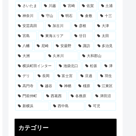
さいたま
川越
宮崎
佐賀
土浦
神奈川
守山
明石
倉敷
十三
安芸高田
加古川
彦根
大津
宮島
東海エリア
廿日
太田
八幡
尼崎
安曇野
諏訪
多治見
大洲
久米川
大和郡山
横浜町田インター
池袋北口
松坂
津
デリ
長岡
富士宮
旦過
羽生
高円寺
越谷
神栖
橿原
江東区
門前仲町
西葛西
各務原
津田沼
新横浜
西中島
可児
カテゴリー