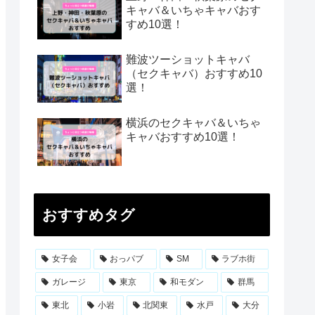
キャバ＆いちゃキャバおす
すめ10選！
難波ツーショットキャバ
（セクキャバ）おすすめ10
選！
横浜のセクキャバ＆いちゃ
キャバおすすめ10選！
おすすめタグ
女子会
おっパブ
SM
ラブホ街
ガレージ
東京
和モダン
群馬
東北
小岩
北関東
水戸
大分