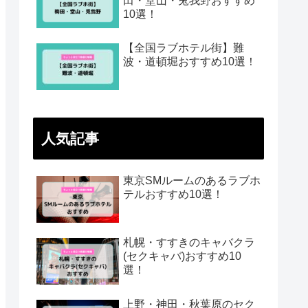
田・堂山・兎我野おすすめ
10選！
【全国ラブホテル街】難
波・道頓堀おすすめ10選！
人気記事
東京SMルームのあるラブホ
テルおすすめ10選！
札幌・すすきのキャバクラ
(セクキャバ)おすすめ10
選！
上野・神田・秋葉原のセク