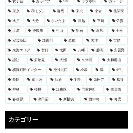
女子会
おっパブ
SM
ラブホ街
ガレージ
東京
和モダン
群馬
東北
小岩
北関東
水戸
大分
さいたま
川越
宮崎
佐賀
土浦
神奈川
守山
明石
倉敷
十三
安芸高田
加古川
彦根
大津
宮島
東海エリア
廿日
太田
八幡
尼崎
安曇野
諏訪
多治見
大洲
久米川
大和郡山
横浜町田インター
池袋北口
松坂
津
デリ
長岡
富士宮
旦過
羽生
高円寺
越谷
神栖
橿原
江東区
門前仲町
西葛西
各務原
津田沼
新横浜
西中島
可児
カテゴリー