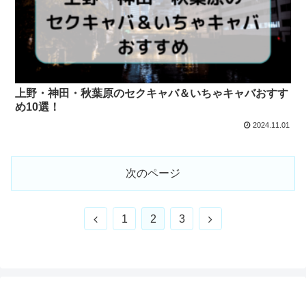
上野・神田・秋葉原のセクキャバ＆いちゃキャバおすす
め10選！
2024.11.01
次のページ
前
次
1
2
3
へ
へ