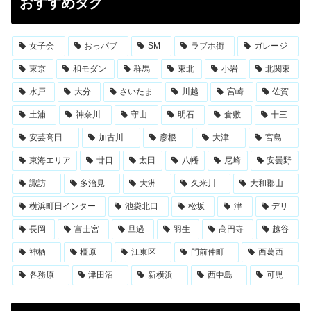
おすすめタグ
女子会
おっパブ
SM
ラブホ街
ガレージ
東京
和モダン
群馬
東北
小岩
北関東
水戸
大分
さいたま
川越
宮崎
佐賀
土浦
神奈川
守山
明石
倉敷
十三
安芸高田
加古川
彦根
大津
宮島
東海エリア
廿日
太田
八幡
尼崎
安曇野
諏訪
多治見
大洲
久米川
大和郡山
横浜町田インター
池袋北口
松坂
津
デリ
長岡
富士宮
旦過
羽生
高円寺
越谷
神栖
橿原
江東区
門前仲町
西葛西
各務原
津田沼
新横浜
西中島
可児