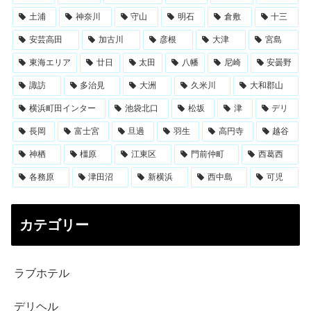
土浦
神奈川
守山
明石
倉敷
十三
安芸高田
加古川
彦根
大津
宮島
東海エリア
廿日
太田
八幡
尼崎
安曇野
諏訪
多治見
大洲
久米川
大和郡山
横浜町田インター
池袋北口
松坂
津
デリ
長岡
富士宮
旦過
羽生
高円寺
越谷
神栖
橿原
江東区
門前仲町
西葛西
各務原
津田沼
新横浜
西中島
可児
カテゴリー
ラブホテル
デリヘル