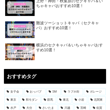
上野・神田・秋葉原のセクキャバ＆い
ちゃキャバおすすめ10選！
難波ツーショットキャバ（セクキャ
バ）おすすめ10選！
横浜のセクキャバ＆いちゃキャバおす
すめ10選！
おすすめタグ
女子会
おっパブ
SM
ラブホ街
ガレージ
東京
和モダン
群馬
東北
小岩
北関東
水戸
大分
さいたま
川越
宮崎
佐賀